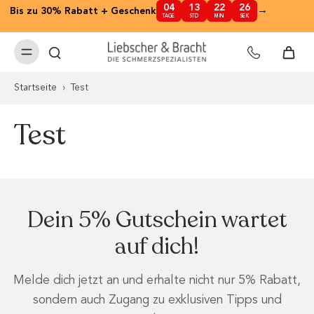
04
13
22
26
nhalt
→
Bis zu 30% Rabatt + Geschenk
✕
TAGE
STD
MIN
SEK
pringen
Startseite
›
Test
Test
Dein 5% Gutschein wartet
auf dich!
Melde dich jetzt an und erhalte nicht nur 5% Rabatt,
sondern auch Zugang zu exklusiven Tipps und