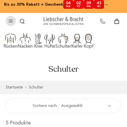
04
02
09
43
nhalt
→
Bis zu 30% Rabatt + Geschenk
✕
TAGE
STD
MIN
SEK
pringen
Rücken
Nacken
Knie
Hüfte
Schulter
Kiefer
Kopf
Schulter
Startseite
›
Schulter
Sortiere nach:
5 Produkte