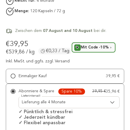
Reicht für:
4 Monate
Menge:
120 Kapseln / 72 g
Zwischen dem
07 August and 10 August
bei dir.
€39,95
Mit Code -10%
€0,33 / Tag
€539,86
/
kg
Inkl. MwSt.
und ggfs. zzgl. Versand
Einmaliger Kauf
39,95 €
Abonniere & Spare
39,95 €
Spare 10%
35,96 €
Lieferintervall
✓ Pünktlich & stressfrei
✓ Jederzeit kündbar
✓ Flexibel anpassbar