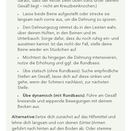
darauf, dass der Retter beim Üben stets unter deinem
Gesäß liegt – nicht am Kreuzbeinknochen.)
Lasse beide Beine aufgestellt oder strecke sie
langsam nach vorne aus, um die Dehnung zu spüren.
Den Dehnungszug nimmst du in den Leisten wahr,
über deinen Hüften, in den Beinen und im
Unterbauch. Sorge dafür, dass du noch ruhig ein- und
ausatmen kannst. Ist das nicht der Fall, stelle deine
Beine wieder ein Stückchen auf.
Möchtest du hingegen die Dehnung intensivieren,
nutze die Erhöhung und ggf. die Rundbasis.
Übe statisch (ohne Rundbasis): Suche empfindliche
Stellen am Gesäß, lasse dich auf diese sinken und
gehe, wenn der Schmerz nachlässt, zur nächsten
Stelle.
Übe dynamisch (mit Rundbasis):
Führe am Gesäß
kreisende und wippende Bewegungen mit deinem
Becken aus.
Alternative:
Setze dich zunächst auf das Hilfsmittel und
lehne dich langsam und von deinen (Unter-)Armen
geführt nach hinten auf den Boden ab. Oder stemme