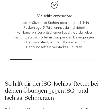
Doppelte Wirkung: Massage & Dehnung
Dehne die hüftbeugenden Muskeln, indem du dich
nach hinten lehnst und entspanne gleichzeitig dein
Gesäß durch den Druck deines gewählten
n
Aufsatzes – ähnlich wie bei einer Faszien-
Rollmassage.
So hilft dir der ISG-Ischias-Retter bei
deinen Übungen gegen ISG- und
Ischias-Schmerzen