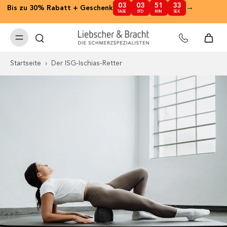
03
03
51
32
nhalt
→
Bis zu 30% Rabatt + Geschenk
✕
TAGE
STD
MIN
SEK
pringen
Startseite
›
Der ISG-Ischias-Retter