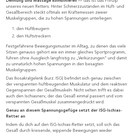
Dehnung und Massage kombinieren
— das ist das Prinzip
unseres neuen Retters. Hinter Schmerzzuständen im Hüft- und
Gesäßbereich steckt oftmals ein Kräftemessen zweier
Muskelgruppen, die zu hohen Spannungen unterliegen:
den Hüftbeugern
den Hüftstreckern
Festgefahrene Bewegungsmuster im Alltag, zu denen das viele
Sitzen genauso gehört wie ein immer gleiches Sportprogramm,
führen ohne Ausgleich langfristig zu „Verkürzungen” und damit
zu unnatürlich hohen Spannungen in den besagten
Muskelgruppen.
Das Iliosakralgelenk (kurz: ISG) befindet sich genau zwischen
der verspannten hüftbeugenden Muskulatur und dem reaktiven
Gegenspannen der Gesäßmuskeln. Nicht selten trifft es dabei
auch den Ischiasnerv, der das Gesäß einmal passiert und vom
verspannten Gesäßmuskel zusammengedrückt wird.
Genau an diesem Spannungsgefüge setzt der ISG-Ischias-
Retter an
Indem du dich auf den ISG-Ischias-Retter setzt, soll sich das
Gesäß durch kreisende, wippende Bewegungen wieder