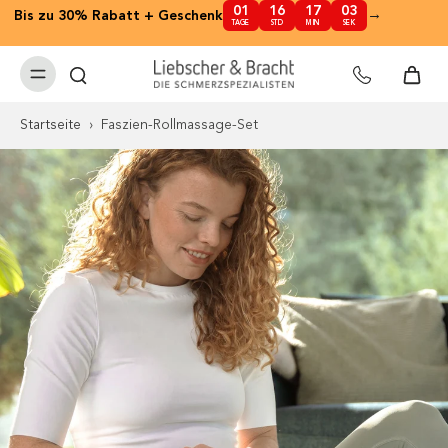
01
16
17
03
nhalt
→
Bis zu 30% Rabatt + Geschenk
✕
TAGE
STD
MIN
SEK
pringen
Startseite
›
Faszien-Rollmassage-Set