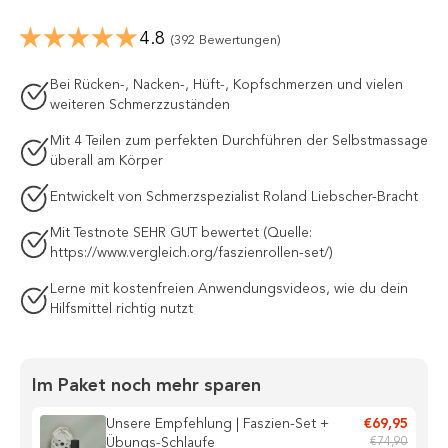
4.8
(392 Bewertungen)
Bei Rücken-, Nacken-, Hüft-, Kopfschmerzen und vielen
weiteren Schmerzzuständen
Mit 4 Teilen zum perfekten Durchführen der Selbstmassage
überall am Körper
Entwickelt von Schmerzspezialist Roland Liebscher-Bracht
Mit Testnote SEHR GUT bewertet (Quelle:
https://www.vergleich.org/faszienrollen-set/)
Lerne mit kostenfreien Anwendungsvideos, wie du dein
Hilfsmittel richtig nutzt
Im Paket noch mehr sparen
Unsere Empfehlung | Faszien-Set +
€69,95
Übungs-Schlaufe
€74,90