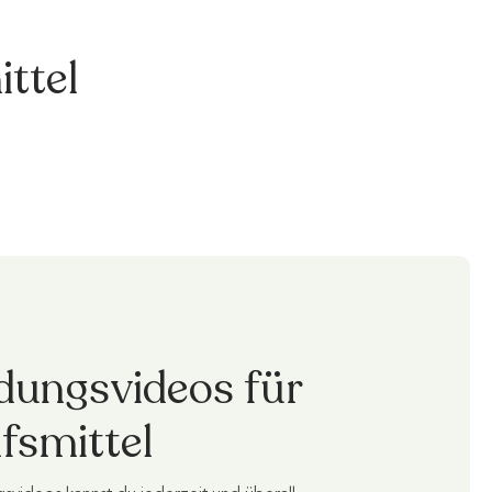
ttel
ungsvideos für
lfsmittel