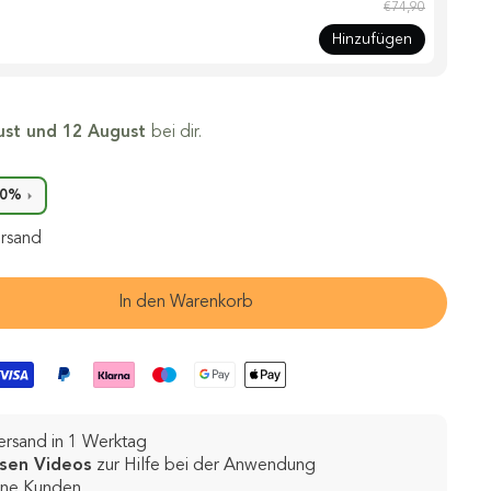
€74,90
Hinzufügen
ust und 12 August
bei dir.
10%
ersand
In den Warenkorb
rsand in 1 Werktag
sen Videos
zur Hilfe bei der Anwendung
ene Kunden