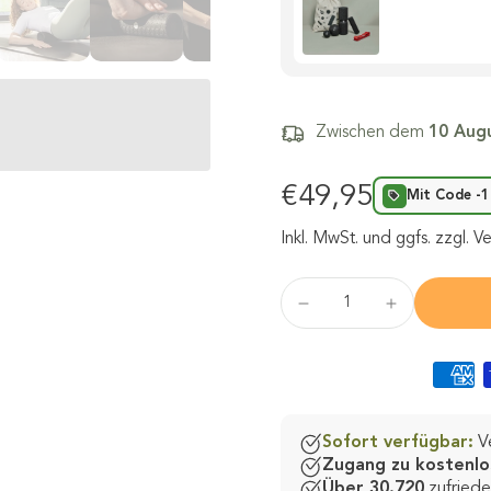
Zwischen dem
10 Aug
€49,95
Mit Code -
Inkl. MwSt.
und ggfs. zzgl. V
Sofort verfügbar:
Ve
Zugang zu kostenlo
Über 30.720
zufried