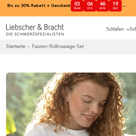
nhalt
03
06
46
18
→
Bis zu 30% Rabatt + Geschenk
TAGE
STD
MIN
SEK
pringen
Schlafen
Sc
Startseite
›
Faszien-Rollmassage-Set
Springe
zu
den
Produktinformationen