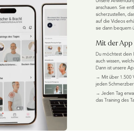
Unsere Anwendungs
anschauen. Sie enth
sicherzustellen, da
auf die Videos erh
sie dann bequem ü
Mit der App
Du möchtest dein H
auch wissen, welc
Dann ist unsere App
→ Mit über 1.500 
jeden Schmerzbere
→ Jeden Tag erwar
das Training des T