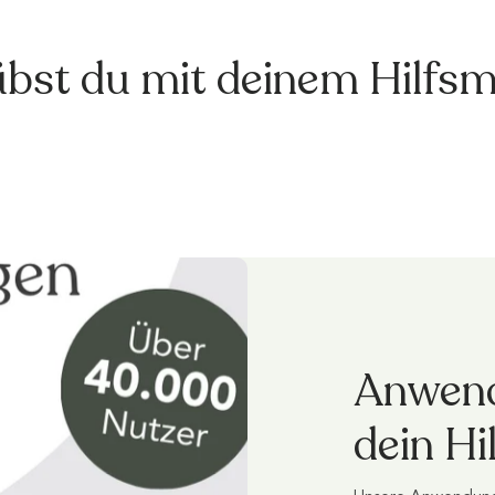
übst du mit deinem Hilfsmi
Anwend
dein Hi