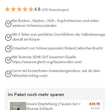
4.8
(392 Bewertungen)
Bei Rücken-, Nacken-, Hüft-, Kopfschmerzen und vielen
weiteren Schmerzzuständen
Mit 4 Teilen zum perfekten Durchführen der Selbstmassage
überall am Körper
Entwickelt von Schmerzspezialist Roland Liebscher-Bracht
Mit Testnote SEHR GUT bewertet (Quelle:
https://www.vergleich.org/faszienrollen-set/)
Lerne mit kostenfreien Anwendungsvideos, wie du dein
Hilfsmittel richtig nutzt
Im Paket noch mehr sparen
Unsere Empfehlung | Faszien-Set +
€69,95
Übungs-Schlaufe
€74,90