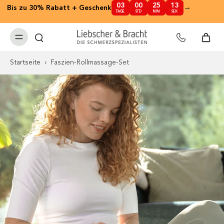
03
00
25
12
nhalt
→
Bis zu 30% Rabatt + Geschenk
✕
TAGE
STD
MIN
SEK
pringen
Startseite
›
Faszien-Rollmassage-Set