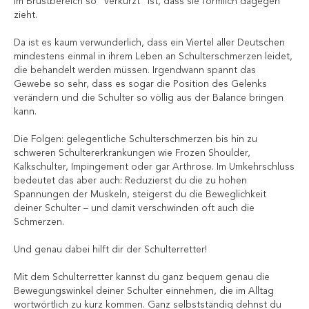
im Brustbereich so “verkürzt” ist, dass sie förmlich dagegen
zieht.
Da ist es kaum verwunderlich, dass ein Viertel aller Deutschen
mindestens einmal in ihrem Leben an Schulterschmerzen leidet,
die behandelt werden müssen. Irgendwann spannt das
Gewebe so sehr, dass es sogar die Position des Gelenks
verändern und die Schulter so völlig aus der Balance bringen
kann.
Die Folgen: gelegentliche Schulterschmerzen bis hin zu
schweren Schultererkrankungen wie Frozen Shoulder,
Kalkschulter, Impingement oder gar Arthrose. Im Umkehrschluss
bedeutet das aber auch: Reduzierst du die zu hohen
Spannungen der Muskeln, steigerst du die Beweglichkeit
deiner Schulter – und damit verschwinden oft auch die
Schmerzen.
Und genau dabei hilft dir der Schulterretter!
Mit dem Schulterretter kannst du ganz bequem genau die
Bewegungswinkel deiner Schulter einnehmen, die im Alltag
wortwörtlich zu kurz kommen. Ganz selbstständig dehnst du