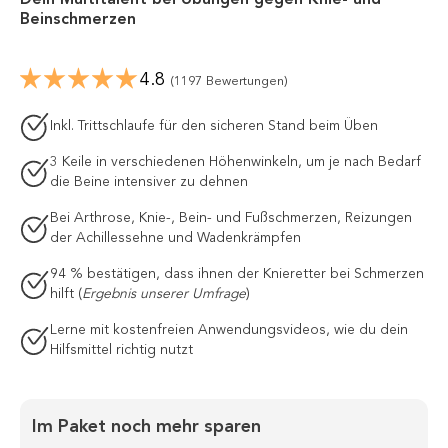
Dein Multitalent bei Übungen gegen Knie- und
Beinschmerzen
4.8
(1197 Bewertungen)
Inkl. Trittschlaufe für den sicheren Stand beim Üben
3 Keile in verschiedenen Höhenwinkeln, um je nach Bedarf
die Beine intensiver zu dehnen
Bei Arthrose, Knie-, Bein- und Fußschmerzen, Reizungen
der Achillessehne und Wadenkrämpfen
94 % bestätigen, dass ihnen der Knieretter bei Schmerzen
hilft (
Ergebnis unserer
Umfrage
)
Lerne mit kostenfreien Anwendungsvideos, wie du dein
Hilfsmittel richtig nutzt
Im Paket noch mehr sparen