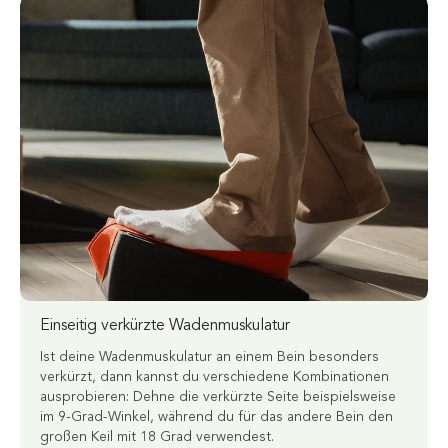
Einseitig verkürzte Wadenmuskulatur
Ist deine Wadenmuskulatur an einem Bein besonders
verkürzt, dann kannst du verschiedene Kombinationen
ausprobieren: Dehne die verkürzte Seite beispielsweise
im 9-Grad-Winkel, während du für das andere Bein den
großen Keil mit 18 Grad verwendest.