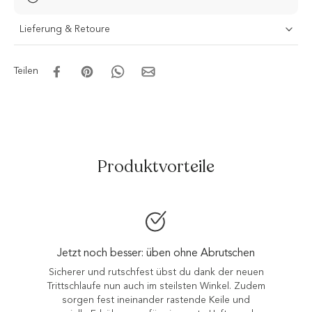
Lieferung & Retoure
Teilen
Produktvorteile
rutschen
Entlastet Gelenke und Knorpel
 der neuen
Mit dem Knieretter dehnst du dein
nkel. Zudem
Wadenmuskeln ganz gezielt auf – für gesu
ile und
und Sprunggelenke.