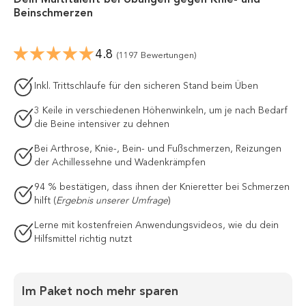
Dein Multitalent bei Übungen gegen Knie- und
Beinschmerzen
4.8
(1197 Bewertungen)
Inkl. Trittschlaufe für den sicheren Stand beim Üben
3 Keile in verschiedenen Höhenwinkeln, um je nach Bedarf
die Beine intensiver zu dehnen
Bei Arthrose, Knie-, Bein- und Fußschmerzen, Reizungen
der Achillessehne und Wadenkrämpfen
94 % bestätigen, dass ihnen der Knieretter bei Schmerzen
hilft (
Ergebnis unserer
Umfrage
)
Lerne mit kostenfreien Anwendungsvideos, wie du dein
Hilfsmittel richtig nutzt
Im Paket noch mehr sparen