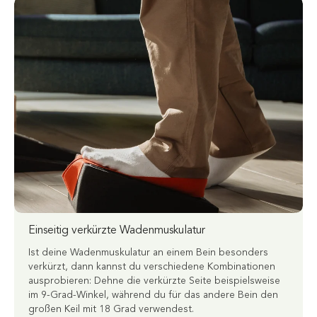
Einseitig verkürzte Wadenmuskulatur
Ist deine Wadenmuskulatur an einem Bein besonders
verkürzt, dann kannst du verschiedene Kombinationen
ausprobieren: Dehne die verkürzte Seite beispielsweise
im 9-Grad-Winkel, während du für das andere Bein den
großen Keil mit 18 Grad verwendest.